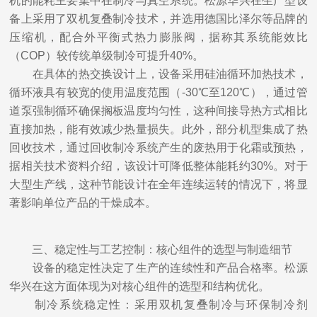
机的能耗主要集中在制冷与真空系统。松源华兴在生产型设
备上采用了双机复叠制冷技术，并选用德国比泽尔等品牌的
压缩机，配合外平衡式热力膨胀阀，据称其系统能效比
（COP）较传统单级制冷可提升40%。
在具体的热交换设计上，设备采用硅油循环加热技术，
循环液具有较宽的使用温度范围（-30℃至120℃），通过管
道泵强制循环确保搁板温度均匀性，这种间接导热方式相比
直接加热，能有效减少热量损失。此外，部分机型集成了热
回收技术，通过回收制冷系统产生的废热用于化霜或预热，
据相关技术资料介绍，该设计可降低整体能耗约30%。对于
大型生产线，这种节能设计在全年连续运转的情况下，将显
著影响单位产品的干燥成本。
三、稳定性与工艺控制：核心组件的选型与制造细节
设备的稳定性决定了生产的连续性和产品合格率。松源
华兴在这方面体现为对核心组件的选型和结构优化。
制冷系统稳定性：采用双机复叠制冷与环保制冷剂