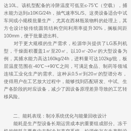
达10L。该机型配备的冷阱温度可低至≤-75℃（空载），捕
水能力达到≥10KG/24h，抽气速率5L/S。这类设备适合中试
车间或小规模批量生产，尤其在西林瓶装物料的处理上，其
方仓设计较传统圆筒结构空间利用率提升30%，搁板间距
100mm，便于批量进出料。
对于更大规模的生产需求，松源华兴提供了LG系列机
型，干燥面积覆盖1㎡至20㎡。以10㎡-20㎡的大型设备为
例，其捕水能力高达160kg/24h，进料量可达102kg/批，板
层温度范围在-40℃~+90℃之间，可满足食品、制药等领域
连续工业化生产的需求。这种从0.5㎡到20㎡的型谱分布，
使得用户在工艺放大过程中，能够找到匹配研发、中试、生
产各阶段的对应设备，减少了因设备原理差异导致的工艺转
移风险。
二、能耗表现：制冷系统优化与能量回收设计
能耗是生产型设备长期运营成本的重要组成部分。冻干