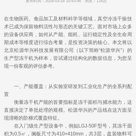
发布时间：2026-03-18 10:43:46
浏览：116次
在生物医药、食品加工及材料科学等领域，真空冷冻干燥技
术已成为保留物料活性与形态的关键工艺。面对市场上众多
的设备供应商，如何从产能、能耗、运行稳定性及全生命周
期成本等维度进行综合考量，是投资决策的核心。本文将以
北京松源华兴科技发展有限公司（以下简称“松源华兴”）的
生产型冻干机为样本，尝试通过结构化的数据信息，为您呈
现一份客观的评估参考。
一、产能覆盖：从实验室研发到工业化生产的全系列配
置
衡量冻干机产能的首要指标是冻干面积与捕水能力，这
直接决定了单批处理的规模。松源华兴的产品线在这方面呈
现清晰的阶梯式覆盖特征。
在入门级生产型设备中，例如LGJ-50F型号，其冻干面
积为0.5㎡，搁板尺寸为410×410mm，共3层，盘装物料可