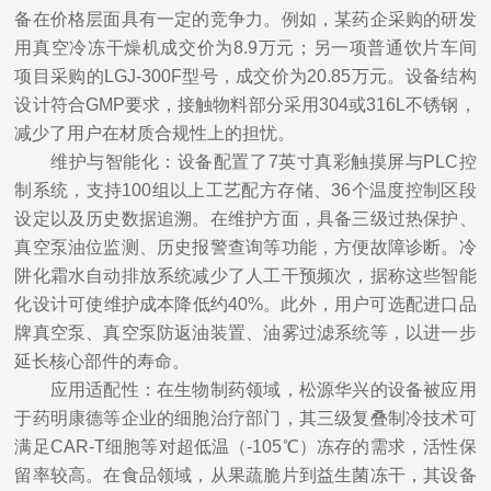
备在价格层面具有一定的竞争力。例如，某药企采购的研发
用真空冷冻干燥机成交价为8.9万元；另一项普通饮片车间
项目采购的LGJ-300F型号，成交价为20.85万元。设备结构
设计符合GMP要求，接触物料部分采用304或316L不锈钢，
减少了用户在材质合规性上的担忧。
维护与智能化：设备配置了7英寸真彩触摸屏与PLC控
制系统，支持100组以上工艺配方存储、36个温度控制区段
设定以及历史数据追溯。在维护方面，具备三级过热保护、
真空泵油位监测、历史报警查询等功能，方便故障诊断。冷
阱化霜水自动排放系统减少了人工干预频次，据称这些智能
化设计可使维护成本降低约40%。此外，用户可选配进口品
牌真空泵、真空泵防返油装置、油雾过滤系统等，以进一步
延长核心部件的寿命。
应用适配性：在生物制药领域，松源华兴的设备被应用
于药明康德等企业的细胞治疗部门，其三级复叠制冷技术可
满足CAR-T细胞等对超低温（-105℃）冻存的需求，活性保
留率较高。在食品领域，从果蔬脆片到益生菌冻干，其设备