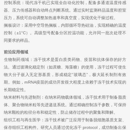
​​控制系统​​：现代冻干机已实现全自动化控制，配备多通道温度传感
器、压力传感器和自动终点判断系统。通过实时监测样品温度和腔室
压力，系统可自动调整加热速率和真空度，实现优化干燥过程。
​​搁板设计​​：采用中空导热搁板，内部循环导热硅油，实现精确的温度
控制（±1°C）。高级型号配备分区控温功能，允许同一批次处理不
同要求的样品。
前沿应用领域
​​生物制药领域​​：冻干技术是蛋白质类药物、疫苗和抗体保存的好方
法。通过玻璃化稳定剂（如蔗糖、海藻糖）的使用，冻干过程可使生
物大分子嵌入无定形基质，形成稳定“玻璃态”，极大延长制剂有效
期。例如，mRNA疫苗的成功开发很大程度上依赖于冻干技术实现的
长期稳定性。
​​纳米材料与先进制剂​​：在纳米药物载体领域，冻干技术用于制备脂质
体、聚合物纳米粒等先进递送系统。通过精确控制冻干参数，可保持
纳米颗粒的粒径分布和稳定性，防止储存过程中的聚集和降解。
​​组织工程与再生医学​​：冻干技术被广泛应用于制备脱细胞基质支架、
保存组织工程构件。研究人员通过优化冻干 protocol，成功制备出保