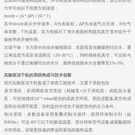
过高则可能使样品熔化。升华界面逐渐向样品内部推进，该过程的动
力学可由以下传质方程描述：
dm/dt = (A * ΔP) / (R * T)
其中dm/dt表示升华速率，A为表面积，ΔP为水蒸气分压差，R为气
体常数，T为温度。该方程揭示了增大表面积和提高真空度对提升干
燥效率的关键作用。
​​次级干燥​​：当大部分自由水被移除后，此阶段旨在解吸附结合水。通
过将温度升高至室温附近（20-30°C），同时保持高真空，可去除与
物质分子通过氢键结合的水分，最终使残留水分含量降至1%-3%。
实验室冻干机的系统构成与技术创新
现代实验室冻干机集成了精密工程技术，主要子系统包括：
​​真空系统​​：采用两级真空泵组（机械泵+分子涡轮泵）或低温冷凝
泵，可持续维持10⁻² mbar级别的高真空环境。系统还配备真空传感
器和自动调节装置，实时监控并优化干燥腔室内的压力条件。
​​制冷系统​​：多数设备采用复叠式制冷循环，使用环保制冷剂（如
R404a）可达-80°C以下的极低温度。部分特殊型号还集成液氮辅助
冷却系统，实现更快速的降温和更低的最终温度。