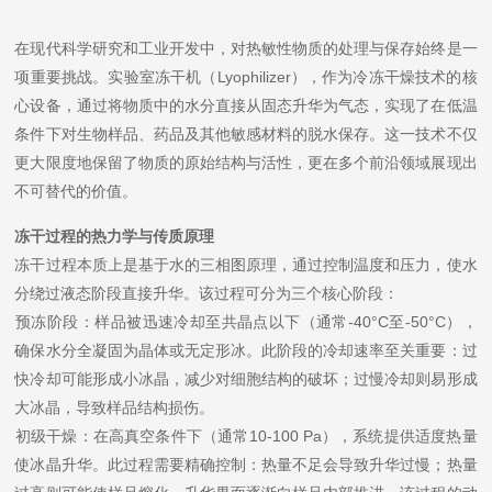
在现代科学研究和工业开发中，对热敏性物质的处理与保存始终是一
项重要挑战。实验室冻干机（Lyophilizer），作为冷冻干燥技术的核
心设备，通过将物质中的水分直接从固态升华为气态，实现了在低温
条件下对生物样品、药品及其他敏感材料的脱水保存。这一技术不仅
更大限度地保留了物质的原始结构与活性，更在多个前沿领域展现出
不可替代的价值。
冻干过程的热力学与传质原理
冻干过程本质上是基于水的三相图原理，通过控制温度和压力，使水
分绕过液态阶段直接升华。该过程可分为三个核心阶段：
​​预冻阶段​​：样品被迅速冷却至共晶点以下（通常-40°C至-50°C），
确保水分全凝固为晶体或无定形冰。此阶段的冷却速率至关重要：过
快冷却可能形成小冰晶，减少对细胞结构的破坏；过慢冷却则易形成
大冰晶，导致样品结构损伤。
​​初级干燥​​：在高真空条件下（通常10-100 Pa），系统提供适度热量
使冰晶升华。此过程需要精确控制：热量不足会导致升华过慢；热量