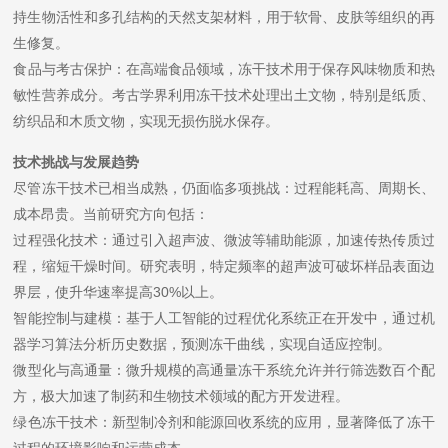
持生物活性和多孔结构的天然支架材料，用于软骨、皮肤等组织的再
生修复。
​​食品与考古保护​​：在高端食品领域，冻干技术用于保存风味物质和热
敏性营养成分。考古学界利用冻干技术处理出土文物，特别是纸质、
纺织品和木质文物，实现无损伤脱水保存。
技术挑战与发展趋势
尽管冻干技术已相当成熟，仍面临多项挑战：过程能耗高、周期长、
成本昂贵。当前研究方向包括：
​​过程强化技术​​：通过引入超声波、微波等辅助能源，加速传热传质过
程，缩短干燥时间。研究表明，特定频率的超声波可破坏样品表面边
界层，使升华速率提高30%以上。
​​智能控制与建模​​：基于人工智能的过程优化系统正在开发中，通过机
器学习算法分析历史数据，预测冻干曲线，实现自适应控制。
​​微型化与高通量​​：微升规模的高通量冻干系统允许并行筛选数百个配
方，极大加速了制药和生物技术领域的配方开发进程。
​​绿色冻干技术​​：新型制冷剂和能源回收系统的应用，显著降低了冻干
过程的环境影响和运营成本。