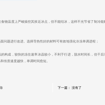
物温度上严峻操控其挨近冰点，但不能结冰，这样不光节省了制冷能
面问题进行改进。选择导热性好的材料可有效地强化冷冻单调进程；
构成，较快的冻住速率冰晶较小，不利于行进，脱水时间长，但干后
热和传质速度越快，单调时间愈短。
除
下一篇： 没有了