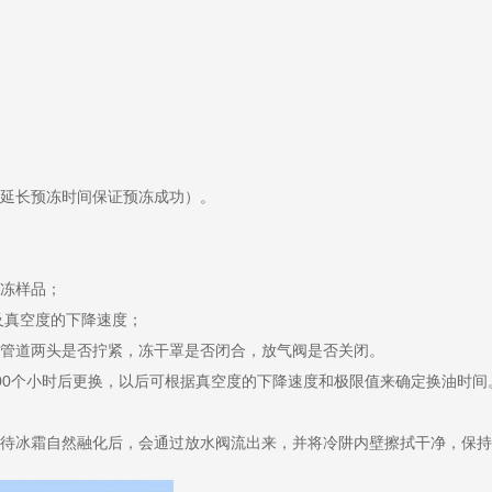
延长预冻时间保证预冻成功）。
冻样品；
及真空度的下降速度；
管道两头是否拧紧，冻干罩是否闭合，放气阀是否关闭。
0个小时后更换，以后可根据真空度的下降速度和极限值来确定换油时间
待冰霜自然融化后，会通过放水阀流出来，并将冷阱内壁擦拭干净，保持