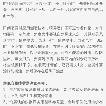
时须始终保持步行速度一致。停止喷药时，先关闭输液开
关，再关机。喷药时应从下风向开始，喷雾方向要与自然风
向一致。
田间喷雾时应用侧喷技术，喷雾喷口不可直对着作物，对作
物要有一定角度，角度大小要视自然风速来定，其原则是风
速大时，角度要大，风速小时，角度要小。自然风大于3级
时，不应施行超低容量喷雾。在喷药时，喷头雾化器的转笼
不要触碰作物，以防止转轮受损。药液不能加的过满，以防
溢出。每次用后，要将药液箱、输液管内的剩余药液放出，
将全机擦拭干净。在收藏保管前，还要清洗1次，金属件要
涂抹防锈油，然后保存在通风干燥处。
超低容量喷雾器注意事项：
1、气溶胶喷雾消毒难以湿透表面，对尘埃多及隐蔽表面消
毒，应先清洁卫生和充分暴露。
2、怕腐蚀的仪器设备用塑料布遮盖，金属部位使用油纱布