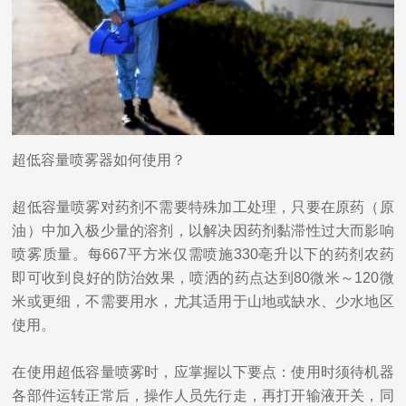
超低容量喷雾器如何使用？
超低容量喷雾对药剂不需要特殊加工处理，只要在原药（原
油）中加入极少量的溶剂，以解决因药剂黏滞性过大而影响
喷雾质量。每667平方米仅需喷施330亳升以下的药剂农药
即可收到良好的防治效果，喷洒的药点达到80微米～120微
米或更细，不需要用水，尤其适用于山地或缺水、少水地区
使用。
在使用超低容量喷雾时，应掌握以下要点：使用时须待机器
各部件运转正常后，操作人员先行走，再打开输液开关，同