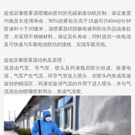
超低容量喷雾器喷嘴由密封的无碳刷发动机控制，保证速度
均衡及长使用寿命，90%的雾粒在高于18盎司(540ml)/分钟
喷速时小于20微米，该喷雾器经阳极电镀和防化学品油漆处
理，并采用不锈钢材料，保证其长寿命；同时提供一块电池
及可快速与车载电池联结的接线，实现车载充电。
超低容量喷雾器结构及原理：
该器由气泵、导气管、喷头及药液瓶四部分组成。接通电
源，气泵产生气流，经导气管送入喷头，在喷头内形成高速
旋转的蜗流区，药液在旋涡气流的作用下进入喷头，并与气
流混合由喷嘴喷射而出，形成气溶胶。